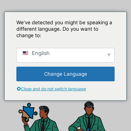
Zum
Inhalt
springen
We've detected you might be speaking a
different language. Do you want to
change to:
English
Compliance- und
Auditunterstützung mit
Change Language
SAP MDG
Close and do not switch language